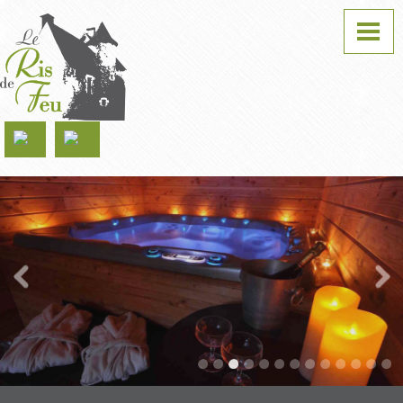
Welkom
De suite
Accomodatie
Sauna Spa
Herstellen